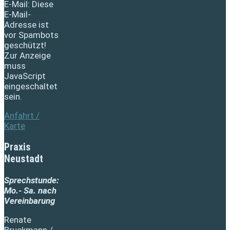
E-Mail:
Diese
E-Mail-
Adresse ist
vor Spambots
geschützt!
Zur Anzeige
muss
JavaScript
eingeschaltet
sein.
Anfahrt /
Karte
Praxis
Neustadt
Sprechstunde:
Mo.- Sa. nach
Vereinbarung
Renate
Bruckmann /