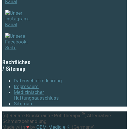
Rechtliches
/ Sitemap
Datenschutzerklärung
Impressum
Medizinischer
Haftungsausschluss
Sitemap
®
(c) Renate Bruckmann - Pohltherapie
, Alternative
Schmerzbehandlung
Made with
♥
by
OBM-Media e.K.
(Germany)