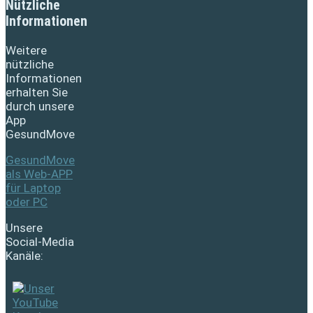
Nützliche
Informationen
Weitere
nützliche
Informationen
erhalten Sie
durch unsere
App
GesundMove
GesundMove
als Web-APP
für Laptop
oder PC
Unsere
Social-Media
Kanäle: