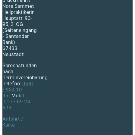
Nora Sammet
Heilpraktikerin
Hauptstr. 93-
95, 2. OG
(Seiteneingang
- Santander
Bank)
67433
Neustadt
Sprechstunden
nach
Terminvereinbarung:
Telefon:
0681
/ 954 10
951
Mobil:
0177 69 24
603
Anfahrt /
Karte