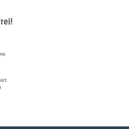
rei!
ine
ürt.
n