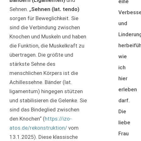
Bändern (Ligamenten)
und
eine
Sehnen. „
Sehnen (lat. tendo)
Verbess
sorgen für Beweglichkeit. Sie
und
sind die Verbindung zwischen
Linderun
Knochen und Muskeln und haben
herbeifü
die Funktion, die Muskelkraft zu
übertragen. Die größte und
wie
stärkste Sehne des
ich
menschlichen Körpers ist die
hier
Achillessehne. Bänder (lat.
erleben
ligamentum) hingegen stützen
darf.
und stabilisieren die Gelenke. Sie
sind das Bindeglied zwischen
Die
den Knochen“ (
https://izo-
liebe
atos.de/rekonstruktion/
vom
Frau
13.1.2025). Diese klassische