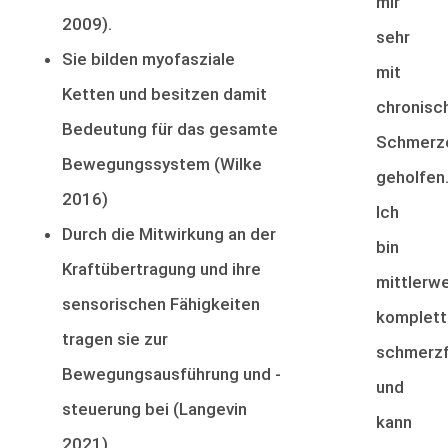
mir
2009).
sehr
Sie bilden myofasziale
mit
Ketten und besitzen damit
chronisc
Bedeutung für das gesamte
Schmerz
Bewegungssystem (Wilke
geholfen
2016)
Ich
Durch die Mitwirkung an der
bin
Kraftübertragung und ihre
mittlerwe
sensorischen Fähigkeiten
komplett
tragen sie zur
schmerzf
Bewegungsausführung und -
und
steuerung bei (Langevin
kann
2021).