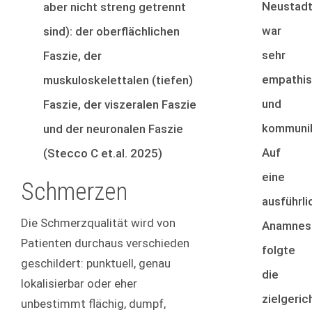
Neustad
aber nicht streng getrennt
war
sind): der oberflächlichen
sehr
Faszie, der
empathi
muskuloskelettalen (tiefen)
und
Faszie, der viszeralen Faszie
kommunik
und der neuronalen Faszie
Auf
(Stecco C et.al. 2025)
eine
Schmerzen
ausführli
Die Schmerzqualität wird von
Anamnes
Patienten durchaus verschieden
folgte
geschildert: punktuell, genau
die
lokalisierbar oder eher
zielgeric
unbestimmt flächig, dumpf,