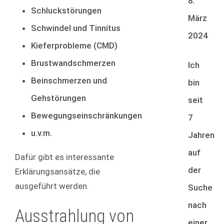
8.
Schluckstörungen
März
Schwindel und Tinnitus
2024
Kieferprobleme (CMD)
Brustwandschmerzen
Ich
Beinschmerzen und
bin
Gehstörungen
seit
Bewegungseinschränkungen
7
u.v.m.
Jahren
auf
Dafür gibt es interessante
der
Erklärungsansätze, die
ausgeführt werden.
Suche
nach
Ausstrahlung von
einer