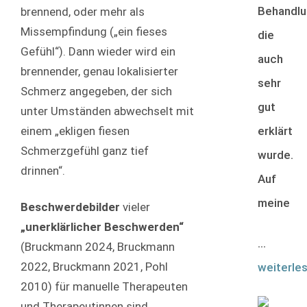
Behandlu
brennend, oder mehr als
Missempfindung („ein fieses
die
Gefühl“). Dann wieder wird ein
auch
brennender, genau lokalisierter
sehr
Schmerz angegeben, der sich
gut
unter Umständen abwechselt mit
erklärt
einem „ekligen fiesen
Schmerzgefühl ganz tief
wurde.
drinnen“.
Auf
meine
Beschwerdebilder
vieler
„unerklärlicher Beschwerden“
...
(Bruckmann 2024, Bruckmann
2022, Bruckmann 2021, Pohl
weiterle
2010) für manuelle Therapeuten
und Therapeutinnen sind