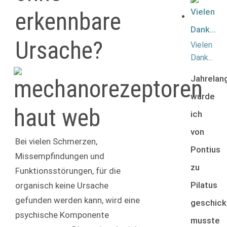
erkennbare
Ursache?
Vielen
Dank...
Jahrelan
wurde
ich
von
Bei vielen Schmerzen,
Pontius
Missempfindungen und
zu
Funktionsstörungen, für die
Pilatus
organisch keine Ursache
gefunden werden kann, wird eine
geschick
psychische Komponente
musste