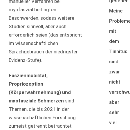
gesehen.
manueller Verfahren bei
myofaszial bedingten
Meine
Beschwerden, sodass weitere
Problem
Studien sinnvoll, aber auch
mit
erforderlich seien (das entspricht
dem
im wissenschaftlichen
Tinnitus
Sprachgebrauch der niedrigsten
Evidenz-Stufe).
sind
zwar
Faszienmobilität,
nicht
Propriozeption
verschwu
(Körperwahrnehmung) und
myofasziale Schmerzen
sind
aber
Themen, die bis 2021 in der
sehr
wissenschaftlichen Forschung
viel
zumeist getrennt betrachtet