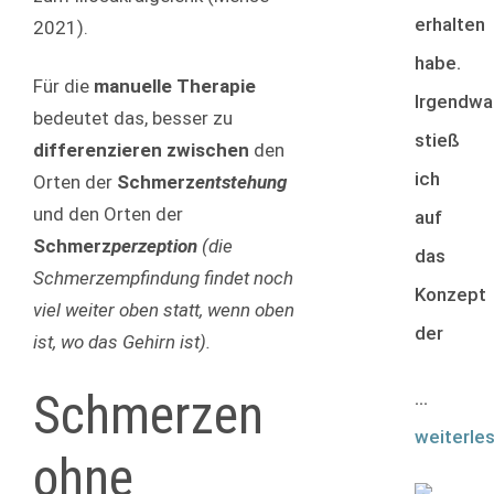
erhalten
2021).
habe.
Für die
manuelle Therapie
Irgendwa
bedeutet das, besser zu
stieß
differenzieren zwischen
den
ich
Orten der
Schmerz
entstehung
und den Orten der
auf
Schmerz
perzeption
(die
das
Schmerzempfindung findet noch
Konzept
viel weiter oben statt, wenn oben
der
ist, wo das Gehirn ist)
.
Schmerzen
...
weiterle
ohne