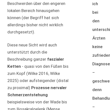
Beschwerden über den engeren
ich
lokalen Bereich hinausgehen
bei
können (der Begriff hat sich
den
allerdings bisher nicht wirklich
untersch
durchgesetzt).
Ärzten
Diese neue Sicht wird auch
keine
unterstützt durch die
zufriede
Beschreibung ganzer
faszialer
Diagnose
Ketten
- quasi von den Füßen bis
–
zum Kopf (Wilke 2016, Wilke
2025) oder aufsteigender (distal
geschwe
zu proximal)
Prozesse nervaler
denn
Schmerzentstehung
Behandlu
beispielsweise von der Wade bis
–
zum Iliosakralgelenk (Mense