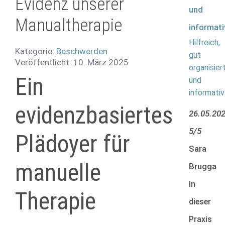
Evidenz unserer
Manualtherapie
Hilfreich,
Kategorie:
Beschwerden
gut
Veröffentlicht: 10. März 2025
organisier
Ein
und
informativ
evidenzbasiertes
26.05.20
5/5
Plädoyer für
Sara
manuelle
Brugga
In
Therapie
dieser
Praxis