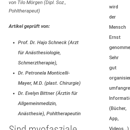
von Tilo Mörgen (Dipl. Soz.,
wird
Pohltherapeut)
der
Artikel geprüft von:
Mensch
Ernst
Prof. Dr. Hajo Schneck (Arzt
genomme
für Anästhesiologie,
Sehr
Schmerztherapie),
gut
Dr. Petronela Monticelli-
organisier
Mayer, M.D. (plast. Chirurgie)
umfangre
Dr. Evelyn Bittner (Ärztin für
Informat
Allgemeinmedizin,
(Bücher,
Anästhesie), Pohltherapeutin
App,
Sind myofasziale
Videos...)