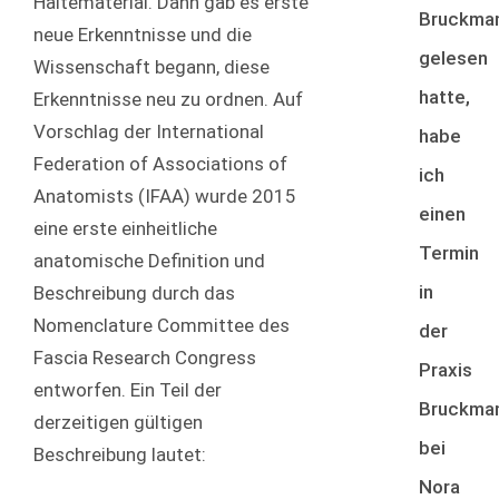
Haltematerial. Dann gab es erste
Bruckma
neue Erkenntnisse und die
gelesen
Wissenschaft begann, diese
hatte,
Erkenntnisse neu zu ordnen. Auf
Vorschlag der International
habe
Federation of Associations of
ich
Anatomists (IFAA) wurde 2015
einen
eine erste einheitliche
Termin
anatomische Definition und
in
Beschreibung durch das
Nomenclature Committee des
der
Fascia Research Congress
Praxis
entworfen. Ein Teil der
Bruckma
derzeitigen gültigen
bei
Beschreibung lautet:
Nora